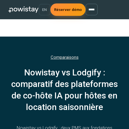
EN
Réserver démo
Comparaisons
Nowistay vs Lodgify :
comparatif des plateformes
de co-hôte IA pour hôtes en
location saisonnière
Nowistay vs Lodgify : deux PMS aux fondations