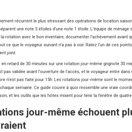
ement récurrent le plus stressant des opérations de location saisonn
séparent une note 5 étoiles d'une note 1 étoile. L'équipe de ménage doi
r la rotation avec le bon inventaire, documenter l'achèvement avant 
ut ce que le voyageur suivant n'a pas à voir. Ratez l'un de ces poin
t joint.
 en retard de 30 minutes sur une rotation jour-même grignote 30 min
st pas validée avant l'ouverture de l'accès, et le voyageur entre dan
bre n'est pas faite pour 15h. Les rotations jour-même sont le momen
chaque semaine. Ce guide couvre à quoi ressemble une vraie coordin
n, et les outils que les hôtes mixent pour tenir la fenêtre de quatre
tations jour-même échouent pl
vraient