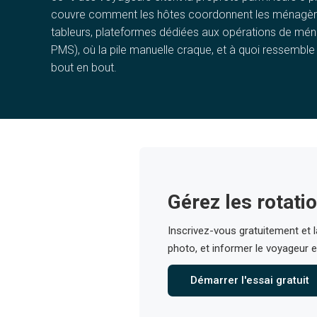
couvre comment les hôtes coordonnent les ménagère
tableurs, plateformes dédiées aux opérations de mén
PMS), où la pile manuelle craque, et à quoi ressembl
bout en bout.
Gérez les rotati
Inscrivez-vous gratuitement et 
photo, et informer le voyageur e
Démarrer l'essai gratuit