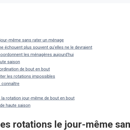
e jour-même sans rater un ménage
e échouent plus souvent qu'elles ne le devraient
coordonnent les ménagères aujourd'hui
aute saison
rdination de bout en bout
iter les rotations impossibles
 connaître
a rotation jour-même de bout en bout
de haute saison
s rotations le jour-même san