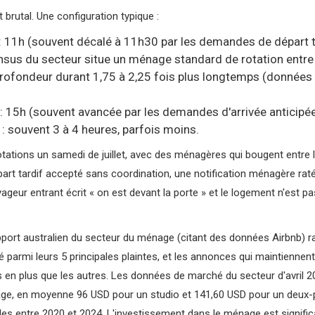
 brutal. Une configuration typique :
: 11h (souvent décalé à 11h30 par les demandes de départ t
sus du secteur situe un ménage standard de rotation entre 3 
ofondeur durant 1,75 à 2,25 fois plus longtemps (données d
 : 15h (souvent avancée par les demandes d'arrivée anticipée
 : souvent 3 à 4 heures, parfois moins.
tations un samedi de juillet, avec des ménagères qui bougent entre
art tardif accepté sans coordination, une notification ménagère rat
ageur entrant écrit « on est devant la porte » et le logement n'est pas
pport australien du secteur du ménage (citant des données Airbnb) 
té parmi leurs 5 principales plaintes, et les annonces qui maintiennen
ns en plus que les autres. Les données de marché du secteur d'avri
age, en moyenne 96 USD pour un studio et 141,60 USD pour un deux-p
les entre 2020 et 2024. L'investissement dans le ménage est significat