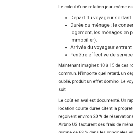
Le calcul d'une rotation jour-même est
Départ du voyageur sortant 
Durée du ménage : le consen
logement, les ménages en pr
immobilier).
Arrivée du voyageur entrant
Fenêtre effective de service
Maintenant imaginez 10 à 15 de ces ro
commun. N'importe quel retard, un dép
oublié, produit un effet domino. Le voy
suit.
Le coût en aval est documenté. Un ra
location courte durée citent la propre
reçoivent environ 20 % de réservatio
Airbnb US facturent des frais de mén
grimpé de 68 % dans les principales vil