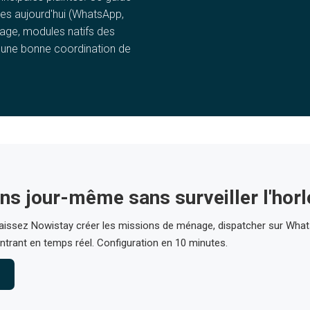
s aujourd'hui (WhatsApp,
age, modules natifs des
e une bonne coordination de
ons jour-même sans surveiller l'hor
laissez Nowistay créer les missions de ménage, dispatcher sur What
ntrant en temps réel. Configuration en 10 minutes.