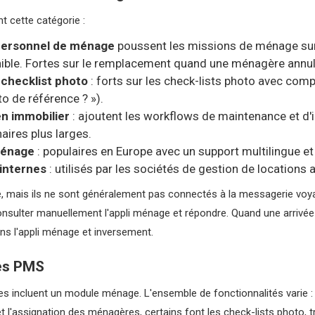
t cette catégorie :
personnel de ménage
poussent les missions de ménage sur
nible. Fortes sur le remplacement quand une ménagère annul
 checklist photo
: forts sur les check-lists photo avec com
to de référence ? »).
en immobilier
: ajoutent les workflows de maintenance et d
aires plus larges.
ménage
: populaires en Europe avec un support multilingue et
 internes
: utilisés par les sociétés de gestion de locations 
e, mais ils ne sont généralement pas connectés à la messagerie voy
consulter manuellement l'appli ménage et répondre. Quand une arrivée
s l'appli ménage et inversement.
es PMS
incluent un module ménage. L'ensemble de fonctionnalités varie : la
 l'assignation des ménagères, certains font les check-lists photo, t