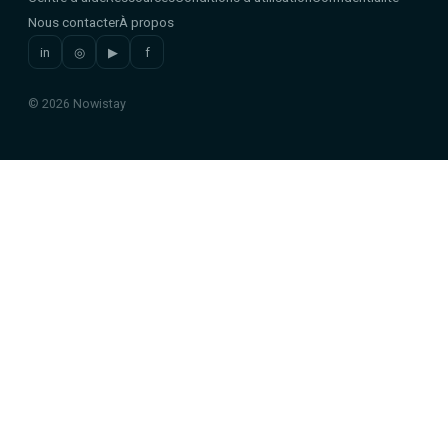
Nous contacter
À propos
in
◎
▶
f
© 2026 Nowistay