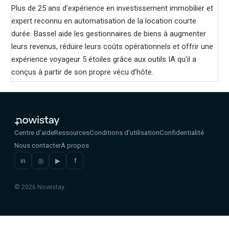
Plus de 25 ans d'expérience en investissement immobilier et
expert reconnu en automatisation de la location courte
durée. Bassel aide les gestionnaires de biens à augmenter
leurs revenus, réduire leurs coûts opérationnels et offrir une
expérience voyageur 5 étoiles grâce aux outils IA qu'il a
conçus à partir de son propre vécu d'hôte.
Centre d'aide
Ressources
Conditions d'utilisation
Confidentialité
Nous contacter
À propos
in
◎
▶
f
© 2026 Nowistay