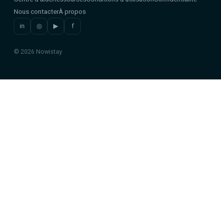
Nous contacter
À propos
in
◎
▶
f
© 2026 Nowistay